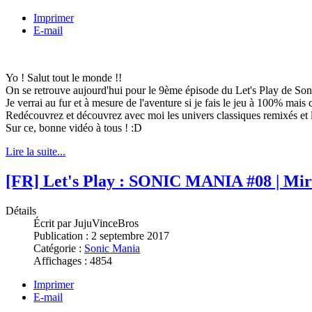
Imprimer
E-mail
Yo ! Salut tout le monde !!
On se retrouve aujourd'hui pour le 9ème épisode du Let's Play de Son
Je verrai au fur et à mesure de l'aventure si je fais le jeu à 100% mais 
Redécouvrez et découvrez avec moi les univers classiques remixés et l
Sur ce, bonne vidéo à tous ! :D
Lire la suite...
[FR] Let's Play : SONIC MANIA #08 | Mir
Détails
Écrit par
JujuVinceBros
Publication :
2 septembre 2017
Catégorie :
Sonic Mania
Affichages :
4854
Imprimer
E-mail