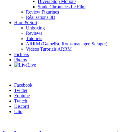
Divers Stop Motions
Sonic Chronicles Le Film
Review Figurines
Réalisations 3D
Hard & Soft
Unboxing
Reviews
Tutoriels
ARRM (Gamelist, Roms manager, Scraper)
Videos Turorials ARRM
Fichiers
Photos
Live
Facebook
Twitter
Youtube
Twitch
Discord
Utip