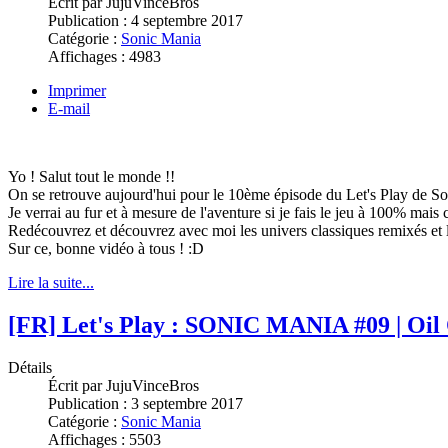
Écrit par
JujuVinceBros
Publication :
4 septembre 2017
Catégorie :
Sonic Mania
Affichages :
4983
Imprimer
E-mail
Yo ! Salut tout le monde !!
On se retrouve aujourd'hui pour le 10ème épisode du Let's Play de So
Je verrai au fur et à mesure de l'aventure si je fais le jeu à 100% mais 
Redécouvrez et découvrez avec moi les univers classiques remixés et l
Sur ce, bonne vidéo à tous ! :D
Lire la suite...
[FR] Let's Play : SONIC MANIA #09 | Oil
Détails
Écrit par
JujuVinceBros
Publication :
3 septembre 2017
Catégorie :
Sonic Mania
Affichages :
5503