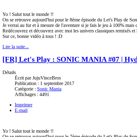
Yo ! Salut tout le monde !!
On se retrouve aujourd'hui pour le 8ème épisode du Let's Play de Son
Je verrai au fur et à mesure de l'aventure si je fais le jeu à 100% mais 
Redécouvrez et découvrez avec moi les univers classiques remixés et l
Sur ce, bonne vidéo à tous ! :D
Lire la suite...
[FR] Let's Play : SONIC MANIA #07 | Hyd
Détails
Écrit par
JujuVinceBros
Publication :
1 septembre 2017
Catégorie :
Sonic Mania
Affichages :
4491
Imprimer
E-mail
Yo ! Salut tout le monde !!
On se retrouve aujourd'hui pour le 7ème épisode du Let's Play de Son