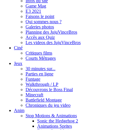
Infos du site
Game Mag
E3 2021
Faisons le point
Qui sommes nous ?
Galeries photos
Planning des JujuVinceBros
Accès aux Quiz
Les videos des JujuVinceBros
Ciné
Critiques films
Courts Métrages
Jeux
30 minutes sur...
Parties en ligne
Funtage
Walkthrough / LP
Découvrons le Boss Final
Minecraft
Battlefield Montage
Chroniques du jeu video
Anim
Stop Motions & Animations
Sonic the Hedgehog 2
Animations Sprites