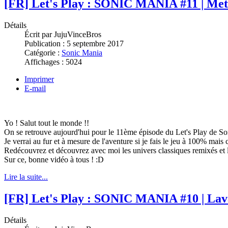
[FR] Let's Play : SONIC MANIA #11 | Met
Détails
Écrit par
JujuVinceBros
Publication :
5 septembre 2017
Catégorie :
Sonic Mania
Affichages :
5024
Imprimer
E-mail
Yo ! Salut tout le monde !!
On se retrouve aujourd'hui pour le 11ème épisode du Let's Play de So
Je verrai au fur et à mesure de l'aventure si je fais le jeu à 100% mais 
Redécouvrez et découvrez avec moi les univers classiques remixés et l
Sur ce, bonne vidéo à tous ! :D
Lire la suite...
[FR] Let's Play : SONIC MANIA #10 | Lav
Détails