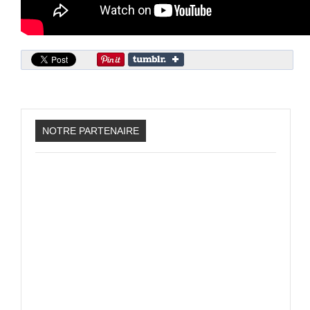
Sonic the Hedgehog 2
Animations Sprites
Divers Stop Motions
Sonic Chronicles Le Film
Review Figurines
Réalisations 3D
NOTRE PARTENAIRE
HARD & SOFT
Unboxing
Reviews
Tutoriels
ARRM (Gamelist, Roms manager, Scraper)
Videos Turorials ARRM
FICHIERS