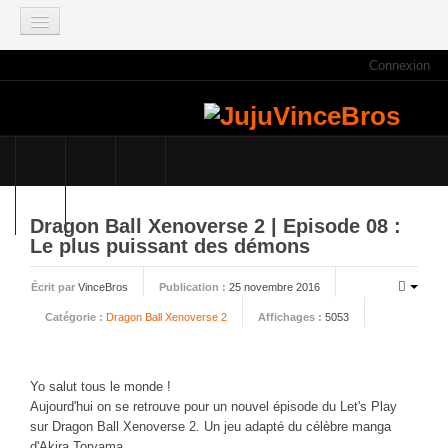
Connexion
ACCUEIL
INFOS
Actus
Infos du site
Game Mag
Dragon Ball Xenoverse 2 | Episode 08 :
E3 2021
Le plus puissant des démons
Faisons le point
Écrit par
VinceBros
Publication :
25 novembre 2016
Qui sommes nous ?
Catégorie :
Dragon Ball Xenoverse 2
Affichages :
5053
Galeries photos
Planning des JujuVinceBros
Yo salut tous le monde !
Accès aux Quiz
Aujourd'hui on se retrouve pour un nouvel épisode du Let's Play
Les videos des JujuVinceBros
sur Dragon Ball Xenoverse 2. Un jeu adapté du célèbre manga
d'Akira Toryama.