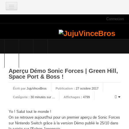
Connexion
ACCUEIL
INFOS
Actus
Infos du site
Game Mag
E3 2021
Aperçu Démo Sonic Forces | Green Hill,
Space Port & Boss !
Faisons le point
Qui sommes nous ?
Écrit par
JujuVinceBros
Publication :
27 octobre 2017
Galeries photos
Catégorie :
30 minutes sur ...
Affichages :
4799
Planning des JujuVinceBros
Yo ! Salut tout le monde !
Accès aux Quiz
On se retrouve aujourd'hui pour un premier aperçu de Sonic Forces
Les videos des JujuVinceBros
sur Nintendo Switch grâce à la version Démo publié le 25/10 dans
la soirée sur l'Eshop Japonnais.