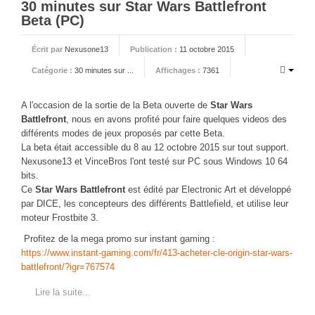
30 minutes sur Star Wars Battlefront
Beta (PC)
Écrit par
Nexusone13
Publication :
11 octobre 2015
Catégorie :
30 minutes sur ...
Affichages :
7361
A l'occasion de la sortie de la Beta ouverte de
Star Wars
Battlefront
, nous en avons profité pour faire quelques videos des
différents modes de jeux proposés par cette Beta.
La beta était accessible du 8 au 12 octobre 2015 sur tout support.
Nexusone13 et VinceBros l'ont testé sur PC sous Windows 10 64
bits.
Ce
Star Wars Battlefront
est édité par Electronic Art et développé
par DICE, les concepteurs des différents Battlefield, et utilise leur
moteur Frostbite 3.
Profitez de la mega promo sur instant gaming :
https://www.instant-gaming.com/fr/413-acheter-cle-origin-star-wars-
battlefront/?igr=767574
Lire la suite...