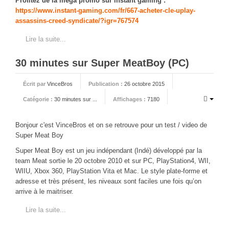
Profitez de la mega promo sur instant gaming :
https://www.instant-gaming.com/fr/667-acheter-cle-uplay-
assassins-creed-syndicate/?igr=767574
Lire la suite...
30 minutes sur Super MeatBoy (PC)
Écrit par
VinceBros
Publication :
26 octobre 2015
Catégorie :
30 minutes sur ...
Affichages :
7180
Bonjour c'est VinceBros et on se retrouve pour un test / video de
Super Meat Boy
Super Meat Boy est un jeu indépendant (Indé) développé par la
team Meat sortie le 20 octobre 2010 et sur PC, PlayStation4, WII,
WIIU, Xbox 360, PlayStation Vita et Mac. Le style plate-forme et
adresse et très présent, les niveaux sont faciles une fois qu’on
arrive à le maitriser.
Lire la suite...