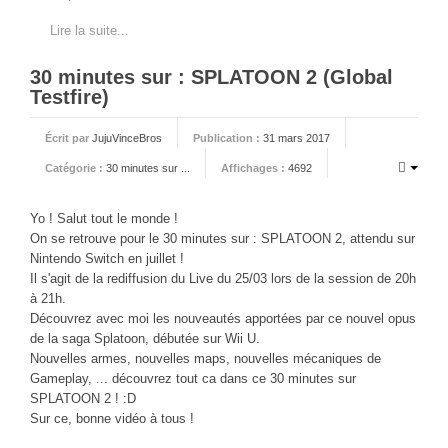
Sonic the Hedgehog 2
Lire la suite...
Animations Sprites
30 minutes sur : SPLATOON 2 (Global
Divers Stop Motions
Testfire)
Sonic Chronicles Le Film
Écrit par
JujuVinceBros
Publication :
31 mars 2017
Review Figurines
Catégorie :
30 minutes sur ...
Affichages :
4692
Réalisations 3D
HARD & SOFT
Yo ! Salut tout le monde !
On se retrouve pour le 30 minutes sur : SPLATOON 2, attendu sur
Unboxing
Nintendo Switch en juillet !
Il s'agit de la rediffusion du Live du 25/03 lors de la session de 20h
Reviews
à 21h.
Tutoriels
Découvrez avec moi les nouveautés apportées par ce nouvel opus
de la saga Splatoon, débutée sur Wii U.
ARRM (Gamelist, Roms manager, Scraper)
Nouvelles armes, nouvelles maps, nouvelles mécaniques de
Videos Turorials ARRM
Gameplay, ... découvrez tout ca dans ce 30 minutes sur
SPLATOON 2 ! :D
FICHIERS
Sur ce, bonne vidéo à tous !