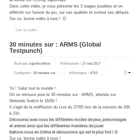
CINÉ
Dans cette vidéo, je vous présente les 3 stages jouables et on
réfléchit sur l'avenir du jeu, sur ses qualités et surtout ses défauts.
Critiques films
Sur ce, bonne vidéo à tous ! :D
Courts Métrages
Lire la suite...
JEUX
30 minutes sur : ARMS (Global
30 minutes sur...
Testpunch)
Parties en ligne
Écrit par
JujuVinceBros
Publication :
27 mai 2017
Funtage
Catégorie :
30 minutes sur ...
Affichages :
4763
Walkthrough / LP
Découvrons le Boss Final
Yo ! Salut tout le monde !
On se retrouve pour le 30 minutes sur : ARMS, attendu sur
Minecraft
Nintendo Switch le 16/06 !
Battlefield Montage
Il s'agit de la rediffusion du Live du 27/05 lors de la session de 20h
à 21h.
Chroniques du jeu video
Découvrez avec nous les différents modes de jeux, personnages
et arènes ainsi que les différentes manières de jouer.
ANIM
Battons nous en Online et découvrons qui est le plus fort ! :D
Stop Motions & Animations
Sur ce, bonne vidéo à tous !