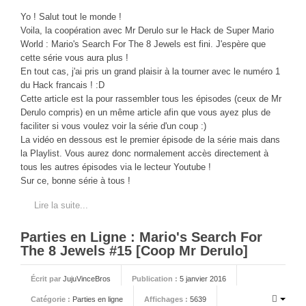
Sonic the Hedgehog 2
Yo ! Salut tout le monde !
Voila, la coopération avec Mr Derulo sur le Hack de Super Mario
Animations Sprites
World : Mario's Search For The 8 Jewels est fini. J'espère que
Divers Stop Motions
cette série vous aura plus !
En tout cas, j'ai pris un grand plaisir à la tourner avec le numéro 1
Sonic Chronicles Le Film
du Hack francais ! :D
Cette article est la pour rassembler tous les épisodes (ceux de Mr
Review Figurines
Derulo compris) en un même article afin que vous ayez plus de
Réalisations 3D
faciliter si vous voulez voir la série d'un coup :)
La vidéo en dessous est le premier épisode de la série mais dans
HARD & SOFT
la Playlist. Vous aurez donc normalement accès directement à
tous les autres épisodes via le lecteur Youtube !
Unboxing
Sur ce, bonne série à tous !
Reviews
Lire la suite...
Tutoriels
ARRM (Gamelist, Roms manager, Scraper)
Parties en Ligne : Mario's Search For
The 8 Jewels #15 [Coop Mr Derulo]
Videos Turorials ARRM
FICHIERS
Écrit par
JujuVinceBros
Publication :
5 janvier 2016
Catégorie :
Parties en ligne
Affichages :
5639