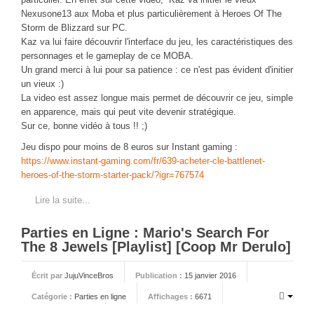
CINÉ
Nexusone13 aux Moba et plus particulièrement à Heroes Of The
Storm de Blizzard sur PC.
Critiques films
Kaz va lui faire découvrir l'interface du jeu, les caractéristiques des
personnages et le gameplay de ce MOBA.
Courts Métrages
Un grand merci à lui pour sa patience : ce n'est pas évident d'initier
JEUX
un vieux :)
La video est assez longue mais permet de découvrir ce jeu, simple
30 minutes sur...
en apparence, mais qui peut vite devenir stratégique.
Sur ce, bonne vidéo à tous !! ;)
Parties en ligne
Jeu dispo pour moins de 8 euros sur Instant gaming :
Funtage
https://www.instant-gaming.com/fr/639-acheter-cle-battlenet-
Walkthrough / LP
heroes-of-the-storm-starter-pack/?igr=767574
Découvrons le Boss Final
Lire la suite...
Minecraft
Parties en Ligne : Mario's Search For
Battlefield Montage
The 8 Jewels [Playlist] [Coop Mr Derulo]
Chroniques du jeu video
Écrit par
JujuVinceBros
Publication :
15 janvier 2016
ANIM
Catégorie :
Parties en ligne
Affichages :
6671
Stop Motions & Animations