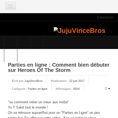
Connexion
ACCUEIL
INFOS
Actus
Infos du site
Game Mag
E3 2021
Parties en ligne : Comment bien débuter
sur Heroes Of The Storm
Faisons le point
Qui sommes nous ?
Écrit par
JujuVinceBros
Publication :
22 juin 2017
Galeries photos
Catégorie :
Parties en ligne
Affichages :
5504
Planning des JujuVinceBros
"ou comment initier un vieux aux moba"
Accès aux Quiz
Yo !! Salut tout le monde !
Les videos des JujuVinceBros
On se retrouve aujourd'hui pour un "Parties en Ligne" un peu
particulier. En effet sur cette video, Kaz va initier le vieux