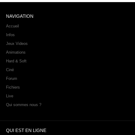
NAVIGATION
Accueil
Infos
Jeux Videos
Animations
Hard & Soft
Ciné
Forum
Fichiers
Live
Qui sommes nous ?
QUI EST EN LIGNE