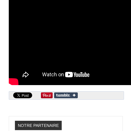
Sonic the Hedgehog 2
Animations Sprites
Divers Stop Motions
Sonic Chronicles Le Film
Review Figurines
Réalisations 3D
HARD & SOFT
Unboxing
Reviews
Tutoriels
ARRM (Gamelist, Roms manager, Scraper)
Videos Turorials ARRM
FICHIERS
NOTRE PARTENAIRE