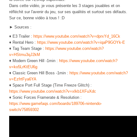
CINÉ
Dans cette vidéo, je vous présente les 3 stages jouables et on
réfléchit sur l'avenir du jeu, sur ses qualités et surtout ses défauts.
Critiques films
Sur ce, bonne vidéo à tous ! :D
Courts Métrages
► Sources :
JEUX
♦ E3 Trailer :
https://www.youtube.com/watch?v=dprxYd_16Ck
♦ Rental Hero :
https://www.youtube.com/watch?v=iqaP9GOYk-E
30 minutes sur...
♦ Tag Team Stage :
https://www.youtube.com/watch?
v=HStmu3qJ2kM
Parties en ligne
♦ Modern Green Hill -1min :
https://www.youtube.com/watch?
Funtage
v=ko5LrKtEU6g
♦ Classic Green Hill Boss -1min :
https://www.youtube.com/watch?
Walkthrough / LP
v=EzfrtFya6YA
Découvrons le Boss Final
♦ Space Port Full Stage (Time Freeze Glitch) :
https://www.youtube.com/watch?v=xlkb1XFuXdc
Minecraft
♦ Sonic Forces Framerate & Resolution :
Battlefield Montage
https://www.gamefaqs.com/boards/189706-nintendo-
switch/75859302
Chroniques du jeu video
ANIM
Stop Motions & Animations