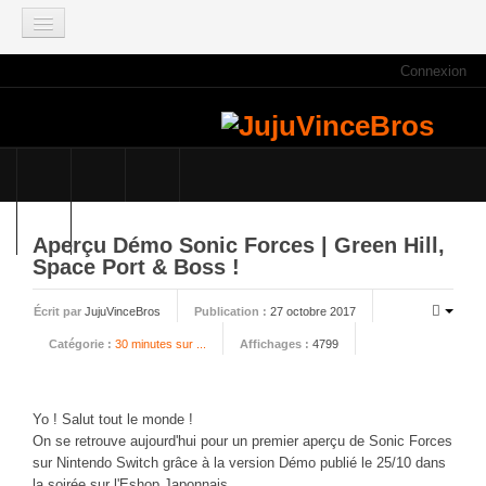
Connexion
ACCUEIL
INFOS
Actus
Infos du site
Game Mag
Aperçu Démo Sonic Forces | Green Hill,
E3 2021
Space Port & Boss !
Faisons le point
Écrit par
JujuVinceBros
Publication :
27 octobre 2017
Qui sommes nous ?
Catégorie :
30 minutes sur ...
Affichages :
4799
Galeries photos
Planning des JujuVinceBros
Yo ! Salut tout le monde !
Accès aux Quiz
On se retrouve aujourd'hui pour un premier aperçu de Sonic Forces
Les videos des JujuVinceBros
sur Nintendo Switch grâce à la version Démo publié le 25/10 dans
la soirée sur l'Eshop Japonnais.