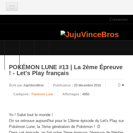
Connexion
ACCUEIL
INFOS
Actus
Infos du site
Game Mag
POKÉMON LUNE #13 | La 2ème Épreuve
E3 2021
! - Let's Play français
Faisons le point
Écrit par
JujuVinceBros
Publication :
20 décembre 2016
Qui sommes nous ?
Catégorie :
Pokémon Lune
Affichages :
4950
Galeries photos
Planning des JujuVinceBros
Yo ! Salut tout le monde !
Accès aux Quiz
On se retrouve aujourd'hui pour le 13ème épisode du Let's Play sur
Les videos des JujuVinceBros
Pokémon Lune, la 7ème génération de Pokémon ! :D
Dans cet épisode, on fait notre 2ème épreuve, l'épreuve de Néphie