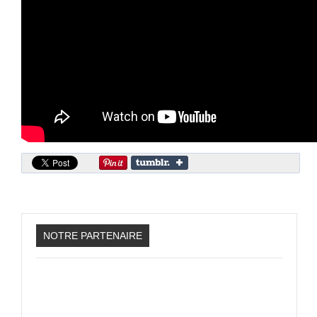
Sonic the Hedgehog 2
Animations Sprites
Divers Stop Motions
Sonic Chronicles Le Film
Review Figurines
Réalisations 3D
HARD & SOFT
Unboxing
Reviews
Tutoriels
NOTRE PARTENAIRE
ARRM (Gamelist, Roms manager, Scraper)
Videos Turorials ARRM
FICHIERS