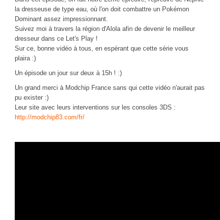
CINÉ
la dresseuse de type eau, où l'on doit combattre un Pokémon
Dominant assez impressionnant.
Critiques films
Suivez moi à travers la région d'Alola afin de devenir le meilleur
dresseur dans ce Let's Play !
Courts Métrages
Sur ce, bonne vidéo à tous, en espérant que cette série vous
JEUX
plaira :)
Un épisode un jour sur deux à 15h ! :)
30 minutes sur...
Un grand merci à Modchip France sans qui cette vidéo n'aurait pas
Parties en ligne
pu exister :)
Funtage
Leur site avec leurs interventions sur les consoles 3DS :
http://modchip83.com/fr/
Walkthrough / LP
Découvrons le Boss Final
Minecraft
Battlefield Montage
Chroniques du jeu video
ANIM
Stop Motions & Animations