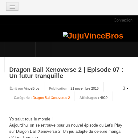
Connexion
ACCUEIL
INFOS
Actus
Infos du site
Game Mag
Dragon Ball Xenoverse 2 | Episode 07 :
E3 2021
Un futur tranquille
Faisons le point
Écrit par
VinceBros
Publication :
21 novembre 2016
Qui sommes nous ?
Catégorie :
Dragon Ball Xenoverse 2
Affichages :
4929
Galeries photos
Planning des JujuVinceBros
Yo salut tous le monde !
Accès aux Quiz
Aujourd'hui on se retrouve pour un nouvel épisode du Let's Play
Les videos des JujuVinceBros
sur Dragon Ball Xenoverse 2. Un jeu adapté du célèbre manga
d'Akira Toryama.