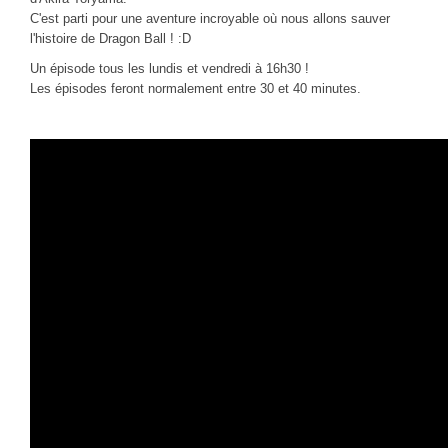
CINÉ
C'est parti pour une aventure incroyable où nous allons sauver
l'histoire de Dragon Ball ! :D
Critiques films
Un épisode tous les lundis et vendredi à 16h30 !
Courts Métrages
Les épisodes feront normalement entre 30 et 40 minutes.
JEUX
30 minutes sur...
Parties en ligne
Funtage
Walkthrough / LP
Découvrons le Boss Final
Minecraft
Battlefield Montage
Chroniques du jeu video
ANIM
Stop Motions & Animations