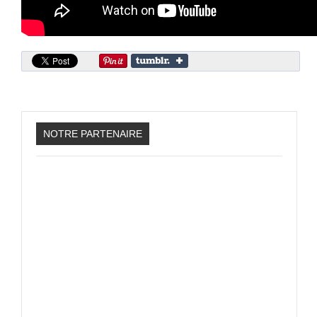
Sonic the Hedgehog 2
Animations Sprites
Divers Stop Motions
Sonic Chronicles Le Film
Review Figurines
Réalisations 3D
NOTRE PARTENAIRE
HARD & SOFT
Unboxing
Reviews
Tutoriels
ARRM (Gamelist, Roms manager, Scraper)
Videos Turorials ARRM
FICHIERS