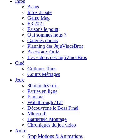
Infos
Actus
Infos du site
Game Mag
E3 2021
Faisons le point
Qui sommes nous ?
Galeries photos
Planning des JujuVinceBros
Accès aux Quiz
Les videos des JujuVinceBros
Ciné
Critiques films
Courts Métrages
Jeux
30 minutes sur...
Parties en ligne
Funtage
Walkthrough / LP
Découvrons le Boss Final
Minecraft
Battlefield Montage
Chroniques du jeu video
Anim
Stop Motions & Animations