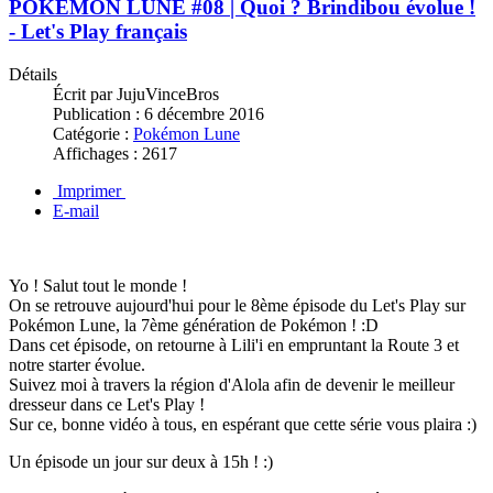
POKÉMON LUNE #08 | Quoi ? Brindibou évolue !
- Let's Play français
Détails
Écrit par
JujuVinceBros
Publication :
6 décembre 2016
Catégorie :
Pokémon Lune
Affichages :
2617
Imprimer
E-mail
Yo ! Salut tout le monde !
On se retrouve aujourd'hui pour le 8ème épisode du Let's Play sur
Pokémon Lune, la 7ème génération de Pokémon ! :D
Dans cet épisode, on retourne à Lili'i en empruntant la Route 3 et
notre starter évolue.
Suivez moi à travers la région d'Alola afin de devenir le meilleur
dresseur dans ce Let's Play !
Sur ce, bonne vidéo à tous, en espérant que cette série vous plaira :)
Un épisode un jour sur deux à 15h ! :)