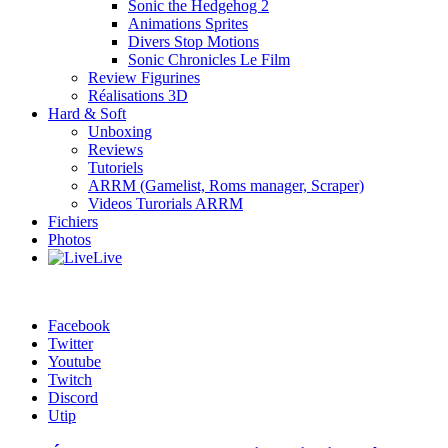
Sonic the Hedgehog 2
Animations Sprites
Divers Stop Motions
Sonic Chronicles Le Film
Review Figurines
Réalisations 3D
Hard & Soft
Unboxing
Reviews
Tutoriels
ARRM (Gamelist, Roms manager, Scraper)
Videos Turorials ARRM
Fichiers
Photos
Live
Facebook
Twitter
Youtube
Twitch
Discord
Utip