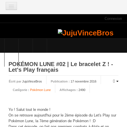
Connexion
ACCUEIL
INFOS
Actus
Infos du site
Game Mag
POKÉMON LUNE #02 | Le bracelet Z ! -
E3 2021
Let's Play français
Faisons le point
Écrit par
JujuVinceBros
Publication :
17 novembre 2016
Qui sommes nous ?
Catégorie :
Pokémon Lune
Affichages :
2490
Galeries photos
Planning des JujuVinceBros
Yo ! Salut tout le monde !
Accès aux Quiz
On se retrouve aujourd'hui pour le 2ème épisode du Let's Play sur
Les videos des JujuVinceBros
Pokémon Lune, la 7ème génération de Pokémon ! :D
Dans cet épisode, on fait nos premiers combats à Alola et on