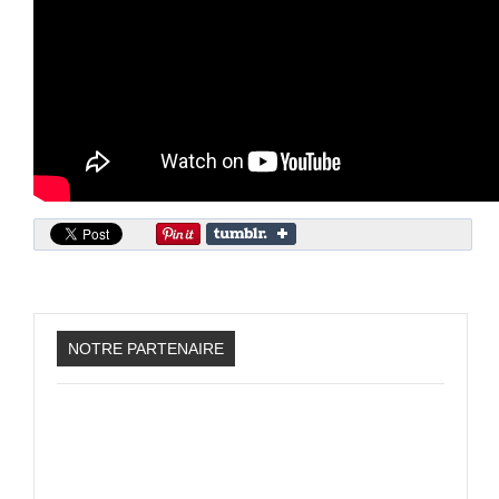
Sonic the Hedgehog 2
Animations Sprites
Divers Stop Motions
Sonic Chronicles Le Film
Review Figurines
Réalisations 3D
HARD & SOFT
Unboxing
Reviews
Tutoriels
NOTRE PARTENAIRE
ARRM (Gamelist, Roms manager, Scraper)
Videos Turorials ARRM
FICHIERS