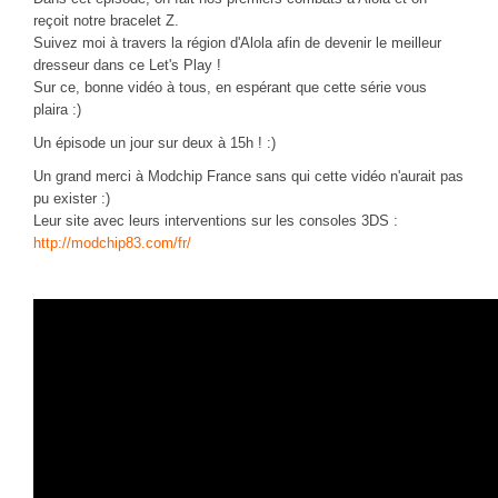
CINÉ
reçoit notre bracelet Z.
Suivez moi à travers la région d'Alola afin de devenir le meilleur
Critiques films
dresseur dans ce Let's Play !
Sur ce, bonne vidéo à tous, en espérant que cette série vous
Courts Métrages
plaira :)
JEUX
Un épisode un jour sur deux à 15h ! :)
30 minutes sur...
Un grand merci à Modchip France sans qui cette vidéo n'aurait pas
pu exister :)
Parties en ligne
Leur site avec leurs interventions sur les consoles 3DS :
Funtage
http://modchip83.com/fr/
Walkthrough / LP
Découvrons le Boss Final
Minecraft
Battlefield Montage
Chroniques du jeu video
ANIM
Stop Motions & Animations