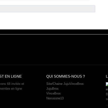
ST EN LIGNE
QUI SOMMES-NOUS ?
L
ons 68 invités et
Site/Chaine JujuVinceBros
membre en ligne
JujuBros
m
VinceBros
B
Nexusone13
s