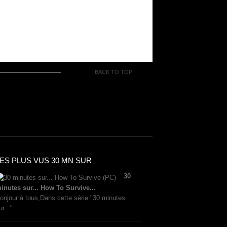
BACK TO TOP
ES PLUS VUS 30 MN SUR
30
inutes sur... How To Survive...
onjour à tous,Dans cette série "30 minutes
ur..."...