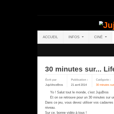
ACCUEIL
INFOS
CINÉ
30 minutes sur... Li
Écrit par
Publication :
Catégorie :
JujuVinceBros
21 avril 2014
30 minutes sur 
Yo ! Salut tout le monde, c'est JujuBros
Et on se retrouve pour un 30 minutes sur u
Dans ce jeu, vous devez utiliser vos cadavres 
niveau.
Sur ce, bonne vidéo à tous !