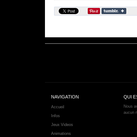
NAVIGATION
QUI E
Nous av
Accueil
aucun 
Infos
Jeux Videos
Animations