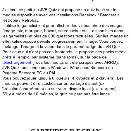
J'ai écrit ce petit jeu JVB Quiz qui propose un quiz basé sur les
medias disponibles avec vos installations Recalbox / Batocera /
Retropie / Retrobat.
Il utilise le gamelist.xml pour afficher des vidéos et/ou des images
(image mix, marquee, boxart, screenschot etc... disponibles dans
les gamelists) et plus de 800 questions textuelles. Sur les images un
effet kaléidoscope dévoile progressivement l'image. Vous pouvez
mélanger l'image et la vidéo dans le paramétradge du JVB Quiz.
Pour ceux qui n'ont pas ces frontends, je propose des packs média
prêts à l'emploi par système (sans roms), sur la page de
téléchargement
(Tous les médias ont été scrapés avec ARRM).
JVB Quiz fonctionne sous Windows, Wine sous Batocera ou
Pygame Batocera PC ou PI4.
Vous pouvez jouer jusqu'à 6 joueurs (4 joypads et 2 claviers). Les
médias peuvent être stockés sur un partage distant (ex :
\\recalbox\share\roms) ou sur votre disque local (ex : d:\roms).
S'il y a moins de 10 médias, le quiz ne peut pas être lancé.