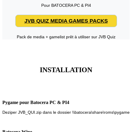
Pour BATOCERA PC & PI4
JVB QUIZ MEDIA GAMES PACKS
Pack de media + gamelist prêt à utiliser sur JVB Quiz
INSTALLATION
Pygame pour Batocera PC & PI4
Deziper JVB_QUI.zip dans le dossier \\batocera\share\roms\pygame
Batocera Wine