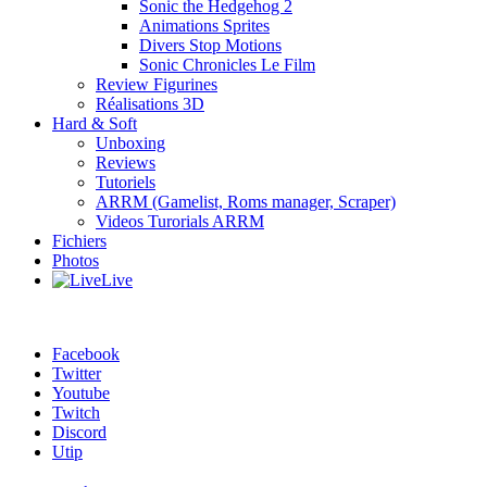
Sonic the Hedgehog 2
Animations Sprites
Divers Stop Motions
Sonic Chronicles Le Film
Review Figurines
Réalisations 3D
Hard & Soft
Unboxing
Reviews
Tutoriels
ARRM (Gamelist, Roms manager, Scraper)
Videos Turorials ARRM
Fichiers
Photos
Live
Facebook
Twitter
Youtube
Twitch
Discord
Utip