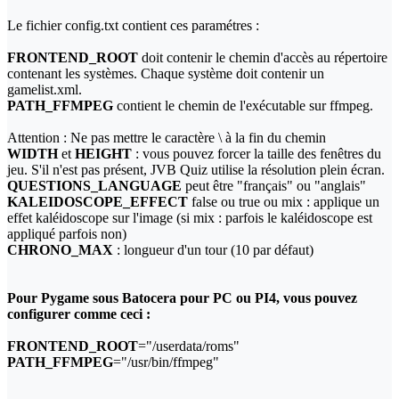
Le fichier config.txt contient ces paramétres :
FRONTEND_ROOT
doit contenir le chemin d'accès au répertoire
contenant les systèmes. Chaque système doit contenir un
gamelist.xml.
PATH_FFMPEG
contient le chemin de l'exécutable sur ffmpeg.
Attention : Ne pas mettre le caractère \ à la fin du chemin
WIDTH
et
HEIGHT
: vous pouvez forcer la taille des fenêtres du
jeu. S'il n'est pas présent, JVB Quiz utilise la résolution plein écran.
QUESTIONS_LANGUAGE
peut être "français" ou "anglais"
KALEIDOSCOPE_EFFECT
false ou true ou mix : applique un
effet kaléidoscope sur l'image (si mix : parfois le kaléidoscope est
appliqué parfois non)
CHRONO_MAX
: longueur d'un tour (10 par défaut)
Pour Pygame sous Batocera pour PC ou PI4, vous pouvez
configurer comme ceci :
FRONTEND_ROOT
="/userdata/roms"
PATH_FFMPEG
="/usr/bin/ffmpeg"