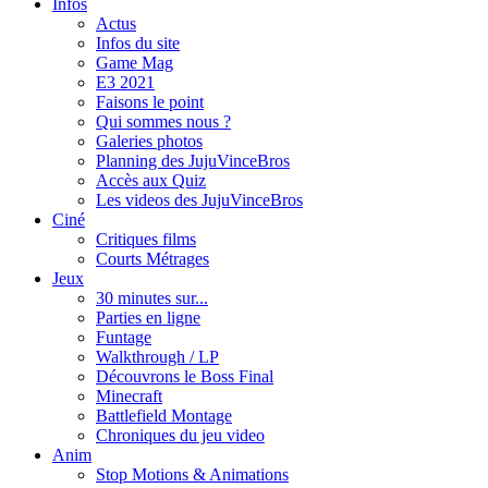
Infos
Actus
Infos du site
Game Mag
E3 2021
Faisons le point
Qui sommes nous ?
Galeries photos
Planning des JujuVinceBros
Accès aux Quiz
Les videos des JujuVinceBros
Ciné
Critiques films
Courts Métrages
Jeux
30 minutes sur...
Parties en ligne
Funtage
Walkthrough / LP
Découvrons le Boss Final
Minecraft
Battlefield Montage
Chroniques du jeu video
Anim
Stop Motions & Animations