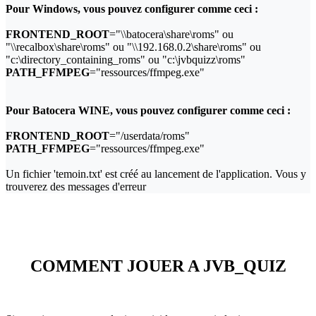
Pour Windows, vous pouvez configurer comme ceci :
FRONTEND_ROOT
="\\batocera\share\roms" ou
"\\recalbox\share\roms" ou "\\192.168.0.2\share\roms" ou
"c:\directory_containing_roms" ou "c:\jvbquizz\roms"
PATH_FFMPEG
="ressources/ffmpeg.exe"
Pour Batocera WINE, vous pouvez configurer comme ceci :
FRONTEND_ROOT
="/userdata/roms"
PATH_FFMPEG
="ressources/ffmpeg.exe"
Un fichier 'temoin.txt' est créé au lancement de l'application. Vous y
trouverez des messages d'erreur
COMMENT JOUER A JVB_QUIZ