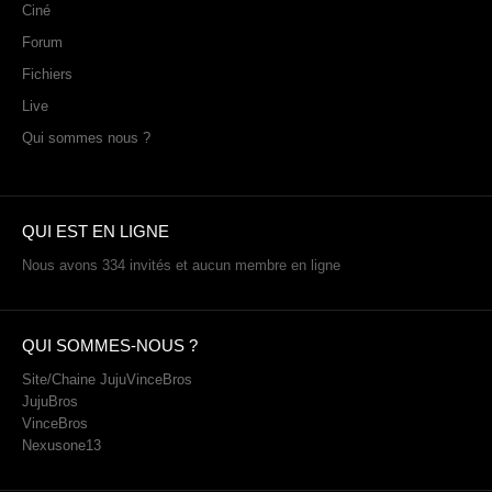
Ciné
Sonic the Hedgehog 2
Forum
Animations Sprites
Fichiers
Divers Stop Motions
Live
Sonic Chronicles Le Film
Qui sommes nous ?
Review Figurines
Réalisations 3D
QUI EST EN LIGNE
HARD & SOFT
Nous avons 334 invités et aucun membre en ligne
Unboxing
Reviews
Tutoriels
QUI SOMMES-NOUS ?
ARRM (Gamelist, Roms manager, Scraper)
Site/Chaine JujuVinceBros
JujuBros
Videos Turorials ARRM
VinceBros
Nexusone13
FICHIERS