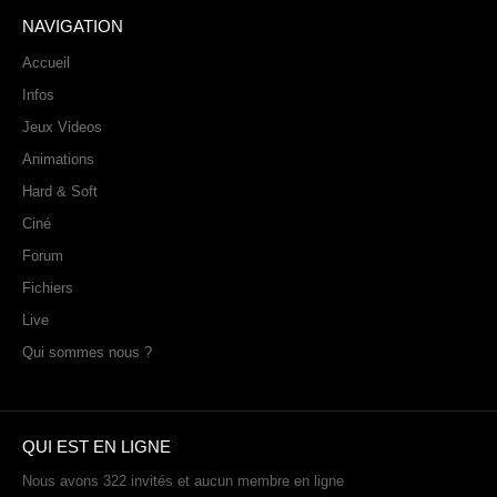
Sonic the Hedgehog 2
NAVIGATION
Animations Sprites
Accueil
Divers Stop Motions
Infos
Sonic Chronicles Le Film
Jeux Videos
Animations
Review Figurines
Hard & Soft
Réalisations 3D
Ciné
HARD & SOFT
Forum
Unboxing
Fichiers
Reviews
Live
Tutoriels
Qui sommes nous ?
ARRM (Gamelist, Roms manager, Scraper)
Videos Turorials ARRM
QUI EST EN LIGNE
FICHIERS
Nous avons 322 invités et aucun membre en ligne