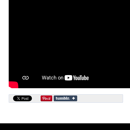
CINÉ
Critiques films
Courts Métrages
JEUX
30 minutes sur...
Parties en ligne
Funtage
Walkthrough / LP
Découvrons le Boss Final
Minecraft
Battlefield Montage
Chroniques du jeu video
ANIM
Stop Motions & Animations