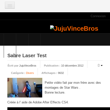
Connexion
ACCUEIL
INFOS
Actus
Infos du site
Game Mag
Sabre Laser Test
E3 2021
Écrit par
JujuVinceBros
Publication :
10 décembre 2012
Faisons le point
Catégorie :
Divers
Affichages :
9632
Qui sommes nous ?
Galeries photos
Petite vidéo fait par mon frère avec des
montages de Star Wars .
Planning des JujuVinceBros
Bonne lecture.
Accès aux Quiz
Créée à l' aide de Adobe After Effects CS4.
Les videos des JujuVinceBros