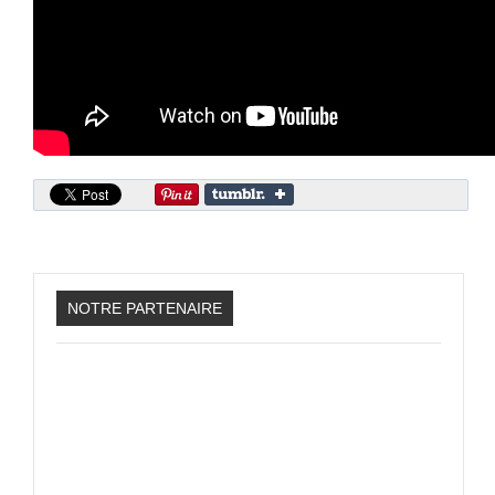
Sonic the Hedgehog 2
Animations Sprites
Divers Stop Motions
Sonic Chronicles Le Film
Review Figurines
Réalisations 3D
HARD & SOFT
Unboxing
Reviews
NOTRE PARTENAIRE
Tutoriels
ARRM (Gamelist, Roms manager, Scraper)
Videos Turorials ARRM
FICHIERS