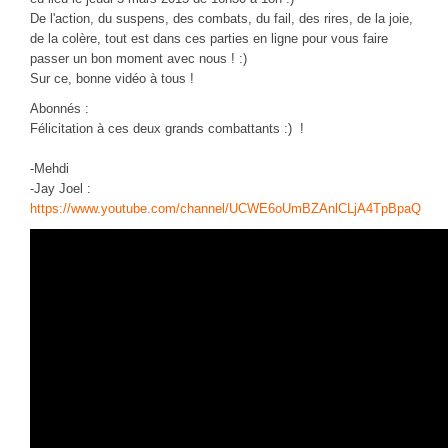
CINÉ
De l'action, du suspens, des combats, du fail, des rires, de la joie,
de la colère, tout est dans ces parties en ligne pour vous faire
Critiques films
passer un bon moment avec nous ! :)
Sur ce, bonne vidéo à tous !
Courts Métrages
Abonnés :
JEUX
Félicitation à ces deux grands combattants :) !
30 minutes sur...
-Mehdi
Parties en ligne
-Jay Joel :
https://www.youtube.com/channel/UCWE6oUmBZAnlCLjA4TpBpaQ
Funtage
Walkthrough / LP
Découvrons le Boss Final
Minecraft
Battlefield Montage
Chroniques du jeu video
ANIM
Stop Motions & Animations