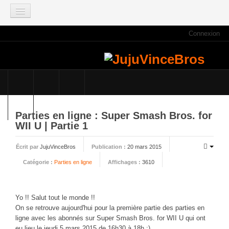
Connexion
ACCUEIL
INFOS
Actus
Infos du site
Game Mag
Parties en ligne : Super Smash Bros. for
E3 2021
WII U | Partie 1
Faisons le point
Écrit par
JujuVinceBros
Publication :
20 mars 2015
Qui sommes nous ?
Catégorie :
Parties en ligne
Affichages :
3610
Galeries photos
Planning des JujuVinceBros
Yo !! Salut tout le monde !!
Accès aux Quiz
On se retrouve aujourd'hui pour la première partie des parties en
Les videos des JujuVinceBros
ligne avec les abonnés sur Super Smash Bros. for WII U qui ont
eu lieu le jeudi 5 mars 2015 de 16h30 à 18h :)