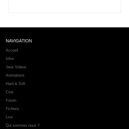
PHOTOS
LIVE
NAVIGATION
Accueil
Infos
Jeux Videos
Animations
Hard & Soft
Ciné
Forum
Fichiers
Live
Qui sommes nous ?