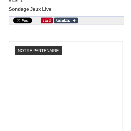
à 21h
:)
Sonic the Hedgehog 2
Sondage Jeux Live
Animations Sprites
Divers Stop Motions
Sonic Chronicles Le Film
Review Figurines
NOTRE PARTENAIRE
Réalisations 3D
HARD & SOFT
Unboxing
Reviews
Tutoriels
ARRM (Gamelist, Roms manager, Scraper)
Videos Turorials ARRM
FICHIERS