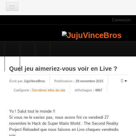
Connexion
ACCUEIL
INFOS
Actus
Infos du site
Game Mag
Quel jeu aimeriez-vous voir en Live ?
E3 2021
Écrit par
JujuVinceBros
Publication :
29 novembre 2015
Faisons le point
Catégorie :
Dernières infos du site
Affichages :
4867
Qui sommes nous ?
Galeries photos
Planning des JujuVinceBros
Yo ! Salut tout le monde !!
Si vous ne le saviez pas, nous avons fini ce vendredi 27
Accès aux Quiz
novembre le Hack de Super Mario World : The Second Reality
Les videos des JujuVinceBros
Project Reloaded que nous faisons en Live chaques vendredis
soir.