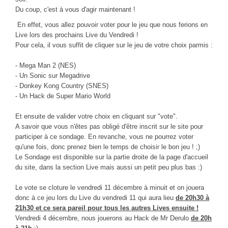
CINÉ
Du coup, c'est à vous d'agir maintenant !
En effet, vous allez pouvoir voter pour le jeu que nous ferions en
Critiques films
Live lors des prochains Live du Vendredi !
Courts Métrages
Pour cela, il vous suffit de cliquer sur le jeu de votre choix parmis :
JEUX
- Mega Man 2 (NES)
- Un Sonic sur Megadrive
30 minutes sur...
- Donkey Kong Country (SNES)
Parties en ligne
- Un Hack de Super Mario World
Funtage
Et ensuite de valider votre choix en cliquant sur "vote".
Walkthrough / LP
A savoir que vous n'êtes pas obligé d'être inscrit sur le site pour
participer à ce sondage. En revanche, vous ne pourrez voter
Découvrons le Boss Final
qu'une fois, donc prenez bien le temps de choisir le bon jeu ! ;)
Minecraft
Le Sondage est disponible sur la partie droite de la page d'accueil
du site, dans la section Live mais aussi un petit peu plus bas :)
Battlefield Montage
Chroniques du jeu video
Le vote se cloture le vendredi 11 décembre à minuit et on jouera
donc à ce jeu lors du Live du vendredi 11 qui aura lieu
de 20h30 à
ANIM
21h30 et ce sera pareil pour tous les autres Lives ensuite !
Vendredi 4 décembre, nous jouerons au Hack de Mr Derulo
de 20h
Stop Motions & Animations