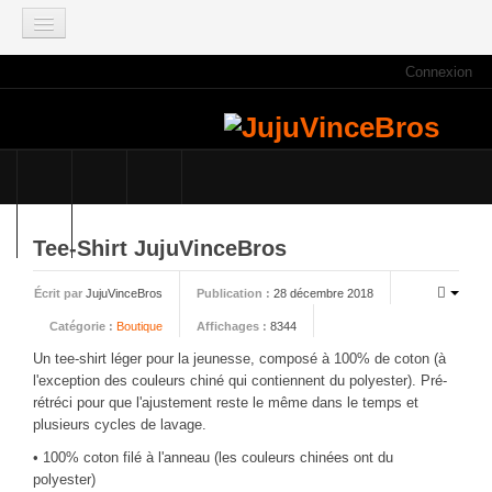
Connexion
ACCUEIL
INFOS
Actus
Infos du site
Game Mag
Tee-Shirt JujuVinceBros
E3 2021
Écrit par
JujuVinceBros
Publication :
28 décembre 2018
Faisons le point
Catégorie :
Boutique
Affichages :
8344
Qui sommes nous ?
Un tee-shirt léger pour la jeunesse, composé à 100% de coton (à
Galeries photos
l'exception des couleurs chiné qui contiennent du polyester). Pré-
Planning des JujuVinceBros
rétréci pour que l'ajustement reste le même dans le temps et
plusieurs cycles de lavage.
Accès aux Quiz
• 100% coton filé à l'anneau (les couleurs chinées ont du
Les videos des JujuVinceBros
polyester)