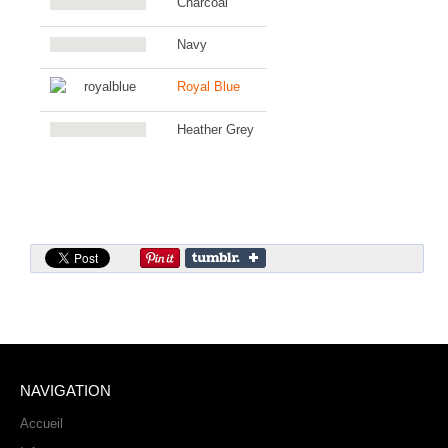
Charcoal
Sonic the Hedgehog 2
Navy
Animations Sprites
Divers Stop Motions
Royal Blue
Sonic Chronicles Le Film
Heather Grey
Review Figurines
Réalisations 3D
HARD & SOFT
Unboxing
Reviews
Tutoriels
ARRM (Gamelist, Roms manager, Scraper)
Videos Turorials ARRM
NAVIGATION
FICHIERS
Accueil