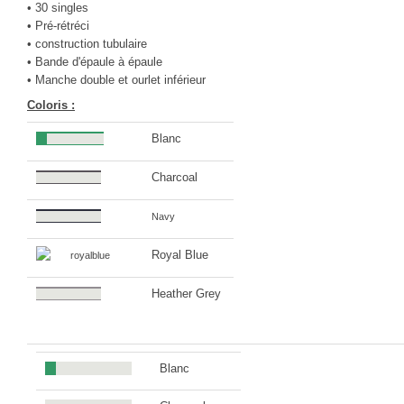
• 30 singles
CINÉ
• Pré-rétréci
• construction tubulaire
Critiques films
• Bande d'épaule à épaule
Courts Métrages
• Manche double et ourlet inférieur
Coloris :
JEUX
30 minutes sur...
Blanc
Parties en ligne
Charcoal
Funtage
Navy
Walkthrough / LP
Découvrons le Boss Final
Royal Blue
Minecraft
Heather Grey
Battlefield Montage
Chroniques du jeu video
ANIM
Blanc
Stop Motions & Animations