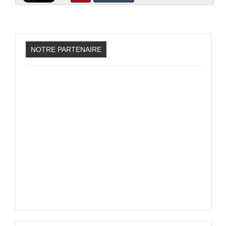
Sonic the Hedgehog 2
Animations Sprites
Divers Stop Motions
NOTRE PARTENAIRE
Sonic Chronicles Le Film
Review Figurines
Réalisations 3D
HARD & SOFT
Unboxing
Reviews
Tutoriels
ARRM (Gamelist, Roms manager, Scraper)
Videos Turorials ARRM
FICHIERS