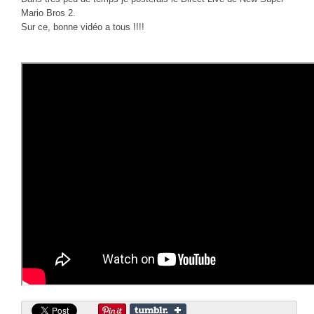
CINÉ
Mario Bros 2.
Sur ce, bonne vidéo a tous !!!!
Critiques films
Courts Métrages
JEUX
30 minutes sur...
Parties en ligne
Funtage
Walkthrough / LP
Découvrons le Boss Final
Minecraft
Battlefield Montage
Chroniques du jeu video
ANIM
Stop Motions & Animations