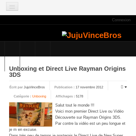
Connexion
ACCUEIL
INFOS
Actus
Infos du site
Game Mag
Unboxing et Direct Live Rayman Origins
E3 2021
3DS
Faisons le point
Écrit par
JujuVinceBros
Publication :
17 novembre 2012
Qui sommes nous ?
Catégorie :
Unboxing
Affichages :
5178
Galeries photos
Salut tou
t le monde !!!
Planning des JujuVinceBros
Voici mon premier Direct Live ou Vidéo
Découverte sur Rayman Origins 3DS.
Accès aux Quiz
Par contre la vidéo est un peu longue et
Les videos des JujuVinceBros
je m en excuse.
Dans très peu de temps je posterais le Direct Live de New Super