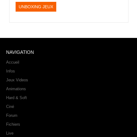
PHOTOS
UNBOXING JEUX
LIVE
NAVIGATION
Accueil
Infos
Jeux Videos
Animations
Hard & Soft
Ciné
Forum
Fichiers
Live