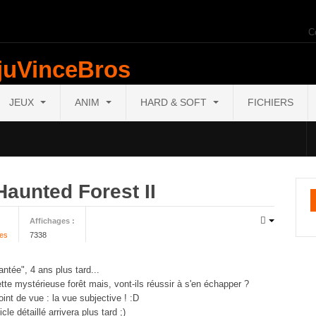
C
JEUX
ANIM
HARD & SOFT
FICHIERS
Haunted Forest II
Affichages :
ges
7338
ntée", 4 ans plus tard...
te mystérieuse forêt mais, vont-ils réussir à s'en échapper ?
int de vue : la vue subjective ! :D
le détaillé arrivera plus tard ;)