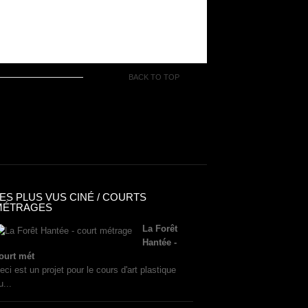
BACK TO TOP
ES PLUS VUS CINÉ / COURTS
MÉTRAGES
La Forêt
Hantée -
ourt mét
eci est un projet pour le cours d'art plastique
u...