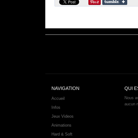
NAVIGATION
QUI E
Nous av
Accueil
aucun 
Infos
Jeux Videos
Animations
Hard & Soft