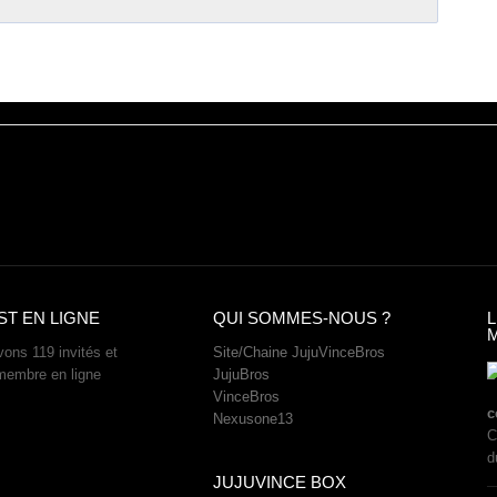
ST EN LIGNE
QUI SOMMES-NOUS ?
L
ons 119 invités et
Site/Chaine JujuVinceBros
membre en ligne
JujuBros
VinceBros
c
Nexusone13
C
d
JUJUVINCE BOX