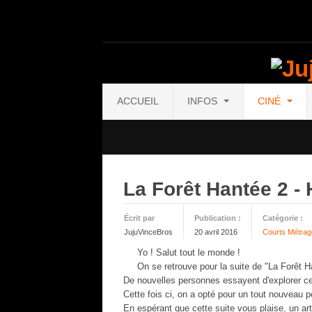
ACCUEIL
INFOS
CINÉ
La Forêt Hantée 2 - 
Écrit par
Publication :
Catégorie :
JujuVinceBros
20 avril 2016
Courts Métra
Yo ! Salut tout le monde !
On se retrouve pour la suite de "La Forêt Ha
De nouvelles personnes essayent d'explorer cet
Cette fois ci, on a opté pour un tout nouveau po
En espérant que cette suite vous plaise, un artic